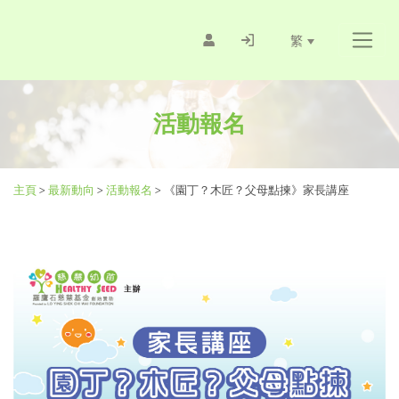
繁
活動報名
主頁
>
最新動向
>
活動報名
>
《園丁？木匠？父母點揀》家長講座