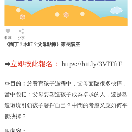
收藏
分享
《園丁？木匠？父母點揀》家長講座
➡
立即按此報名：
https://bit.ly/3VlTftF
✏️
目的：
於養育孩子過程中，父母面臨很多抉擇，
當中包括：父母要塑造孩子成為卓越的人，還是塑
造環境引領孩子發揮自己？中間的考慮又應如何平
衡抉擇？
📝
內容：