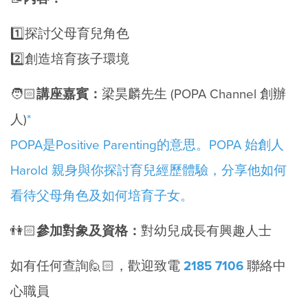
1️⃣探討父母育兒角色
2️⃣創造培育孩子環境
🧑🏻
講座嘉賓
：
梁昊麟先生 (POPA Channel 創辦
人)
*
POPA是Positive Parenting的意思。POPA 始創人
Harold 親身與你探討育兒經歷體驗，分享他如何
看待父母角色及如何培育子女。
👫🏻
參加對象及資格：
對幼兒成長有興趣人士
如有任何查詢🙋🏻，歡迎致電
2185 7106
聯絡中
心職員