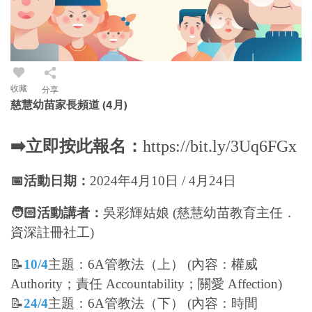
收藏
分享
慈慧幼苗家長頻道 (4月)
➡️立即按此報名：
https://bit.ly/3Uq6FGx
📅活動日期：
2024年4月10日 / 4月24日
🧑🏻活動講者：
吳彩輝姑娘 (慈慧幼苗教育主任．
資深註冊社工)
📝
10/4
主題：6A管教法（上） (內容：權威
Authority；責任 Accountability
；
關愛 Affection
)
📝
24/4
主題：6A管教法（下） (內容：時間